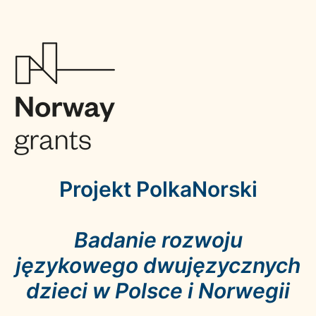
Skip
MultiLADA
to
UW
content
Forms
Projekt PolkaNorski
Badanie rozwoju
językowego dwujęzycznych
dzieci w Polsce i Norwegii