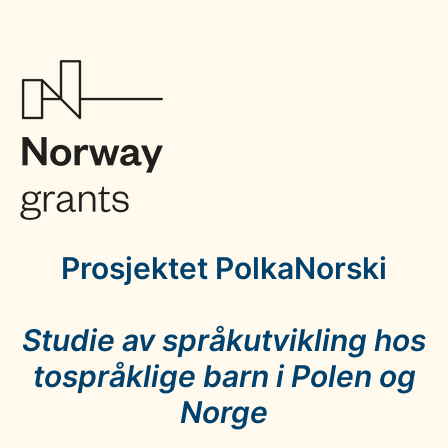
Skip
MultiLADA
to
UW
content
Forms
Prosjektet PolkaNorski
Studie av språkutvikling hos
tospråklige barn i Polen og
Norge