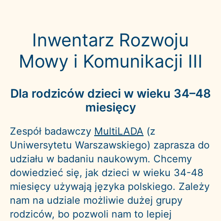
Skip
MultiLADA
to
UW
Inwentarz Rozwoju
content
Forms
Mowy i Komunikacji III
Dla rodziców dzieci w wieku 34–48
miesięcy
Zespół badawczy
MultiLADA
(z
Uniwersytetu Warszawskiego) zaprasza do
udziału w badaniu naukowym. Chcemy
dowiedzieć się, jak dzieci w wieku 34-48
miesięcy używają języka polskiego. Zależy
nam na udziale możliwie dużej grupy
rodziców, bo pozwoli nam to lepiej