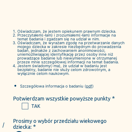
Skip
MultiLADA
to
UW
content
Forms
Oświadczam, że jestem opiekunem prawnym dziecka.
Przeczytałem(-łam) i zrozumiałem(-łam) informacje na
temat badania i zgadzam się na udział w nim.
Oświadczam, że wyrażam zgodę na przetwarzanie danych
mojego dziecka w zakresie niezbędnym do prowadzenia
badań, jednakże z zachowaniem anonimowości,
uniemożliwiającej identyfikację przez osoby inne niż
prowadzące badanie lub niewymienione w otrzymanej
przeze mnie szczegółowej informacji na temat badania.
Jestem świadomy(-ma), że udział w badaniu jest
bezpłatny, badanie nie służy celom zdrowotnym, a
wyłącznie celom naukowym.
Szczegółowa informacja o badaniu (
pdf
)
*
Potwierdzam wszystkie powyższe punkty
TAK
Prosimy o wybór przedziału wiekowego
/
*
dziecka: